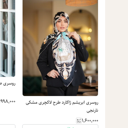
روسری ط
٬۹۹۸٬۰۰۰
روسری ابریشم ژاکارد طرح لاکچری مشکی
نارنجی
۱٬۶۰۰٬۰۰۰