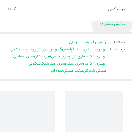
درجه کیفی
A+++
نمایش بیشتر
دسته‌بندی
:
روسری ابریشمی وارداتی
برچسب‌ها :
روسری مهرتا
روسری قواره بزرگ
روسری وارداتی
روسری ابریشمی
روسری ژاکارد طرح دار
روسری خاص
قواره 140
روسری مجلسی
روسری ژاکارد
روسری عید
روسری عید شیک
شکلاتی
مشکی شکلاتی
سفید مشکی
قهوه ای