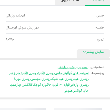
مشخصات
نظرات کاربران
جنس
ابریشم وارداتی
حاشیه
دور ریش سوزنی اورجینال
اندازه
90*90
نمایش بیشتر
دسته‌بندی
:
روسری ابریشمی وارداتی
برچسب‌ها :
ابریشم های کوآلیتی
خاص
روسری ژاکارد
روسری ژاکارد طرح دار
روسری عید
روسری عید شیک
روسری مجلسی
روسری مهرتا
روسری وارداتی
قواره 100
قواره 90
قواره کوچک
کالکشن بهار
مهرتا
های کوآلیتی
صورتی