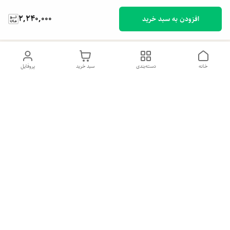
2,240,000
افزودن به سبد خرید
خانه
دسته‌بندی
سبد خرید
پروفایل
دسترسی سریع
تماس با ما
شکایات
درباره ما
قوانین و مقررات
سیاست حریم خصوصی