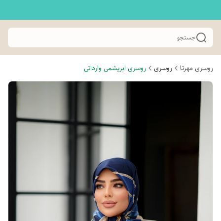
جستجو
روسری مهرتا
روسری
روسری ابریشمی وارداتی