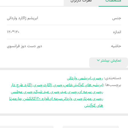
مشخصات
نظرات کاربران
جنس
ابریشم ژاکارد وارداتی
اندازه
120*120
حاشیه
دور دست دوز فرانسوی
نمایش بیشتر
دسته‌بندی
:
روسری ابریشمی وارداتی
برچسب‌ها :
ابریشم های کوآلیتی
خاص
روسری ژاکارد
روسری ژاکارد طرح دار
روسری سرمه ای
روسری عید
روسری عید شیک
روسری مجلسی
روسری مهرتا
روسری وارداتی
سرمه ای
قواره 120
کالکشن بهار
مهرتا
های کوآلیتی