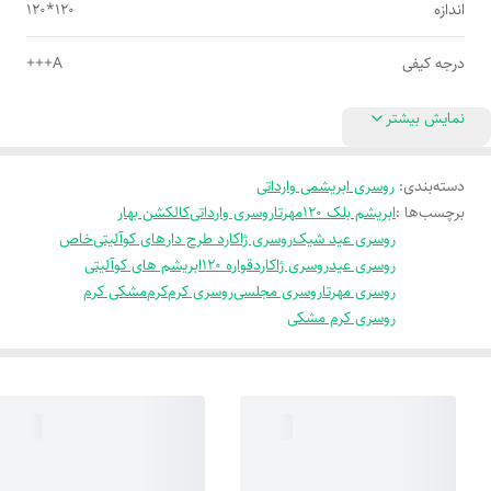
اندازه
120*120
درجه کیفی
A+++
نمایش بیشتر
دسته‌بندی
:
روسری ابریشمی وارداتی
برچسب‌ها :
ابریشم بلک 120
مهرتا
روسری وارداتی
کالکشن بهار
روسری عید شیک
روسری ژاکارد طرح دار
های کوآلیتی
خاص
روسری عید
روسری ژاکارد
قواره 120
ابریشم های کوآلیتی
روسری مهرتا
روسری مجلسی
روسری کرم
کرم
مشکی کرم
روسری کرم مشکی