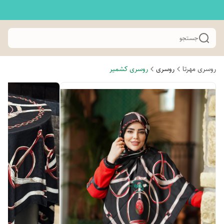
جستجو
روسری مهرتا
روسری
روسری کشمیر