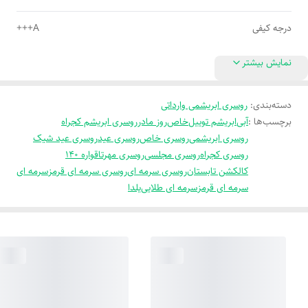
درجه کیفی
A+++
نمایش بیشتر
دسته‌بندی
:
روسری ابریشمی وارداتی
برچسب‌ها :
آبی
ابریشم توییل
خاص
روز مادر
روسری ابریشم کجراه
روسری ابریشمی
روسری خاص
روسری عید
روسری عید شیک
روسری کجراه
روسری مجلسی
روسری مهرتا
قواره 140
کالکشن تابستان
روسری سرمه ای
روسری سرمه ای قرمز
سرمه ای
سرمه ای قرمز
سرمه ای طلایی
یلدا