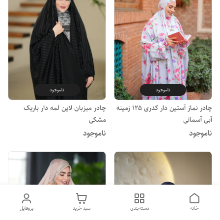
ناموجود
ناموجود
چادر نماز آستین دار کدری 125 زمینه
چادر میزبان لاین لمه دار باریک
آبی آسمانی
مشکی
ناموجود
ناموجود
خانه
دسته‌بندی
سبد خرید
پروفایل