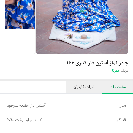
چادر نماز آستین دار کدری 146
برند:
مهرتا
مشخصات
نظرات کاربران
مدل
آستین دار مقنعه سرخود
قد کار
2 متر جلو -پشت 2/10