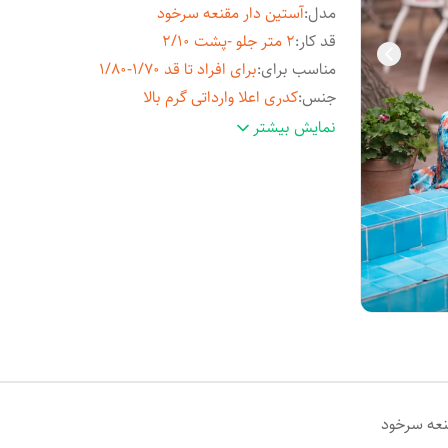
مدل
:
آستین دار مقنعه سرخود
قد کار
:
2 متر جلو -پشت 2/10
مناسب برای
:
برای افراد تا قد 1/70-1/80
جنس
:
کدری اعلا وارداتی گرم بالا
عرض کار
:
2/40 متر
نمایش بیشتر
نعه سرخود