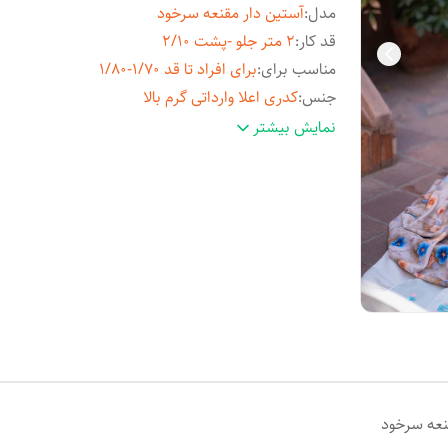
مدل
:
آستین دار مقنعه سرخود
قد کار
:
2 متر جلو -پشت 2/10
مناسب برای
:
برای افراد تا قد 1/70-1/80
جنس
:
کدری اعلا وارداتی گرم بالا
عرض کار
:
2/40 متر
نمایش بیشتر
نعه سرخود