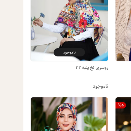
ناموجود
روسری نخ پنبه 32
ناموجود
%
5