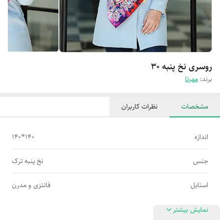
روسری نخ پنبه 30
برند:
مهرتا
مشخصات
نظرات کاربران
اندازه
140*140
جنس
نخ پنبه ترک
استایل
فانتزی و مدرن
نمایش بیشتر