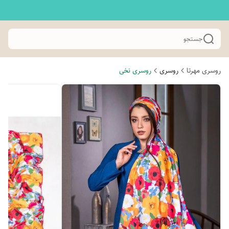
جستجو
روسری مهرتا
روسری
روسری نخی