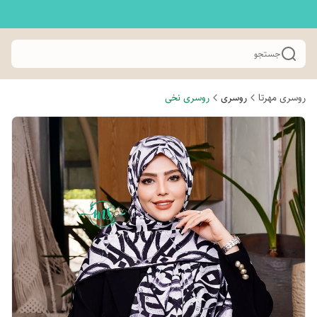
جستجو
روسری مهرتا
روسری
روسری نخی