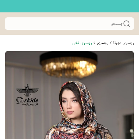
جستجو
روسری مهرتا
روسری
روسری نخی