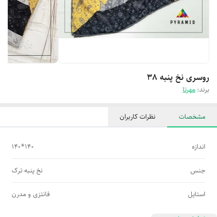
روسری نخ پنبه 38
برند:
مهرتا
مشخصات
نظرات کاربران
اندازه
140*140
جنس
نخ پنبه ترک
استایل
فانتزی و مدرن