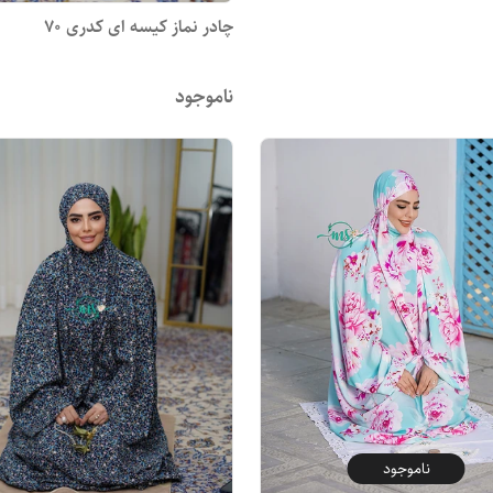
چادر نماز کیسه ای کدری 70
ناموجود
ناموجود