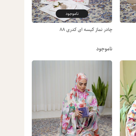
ناموجود
چادر نماز کیسه ای کدری 88
ناموجود