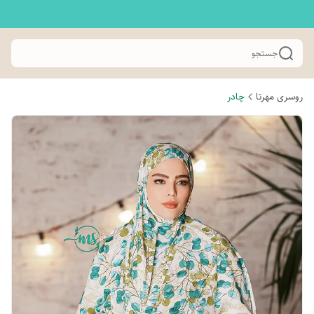
جستجو
روسری مهرتا
چادر