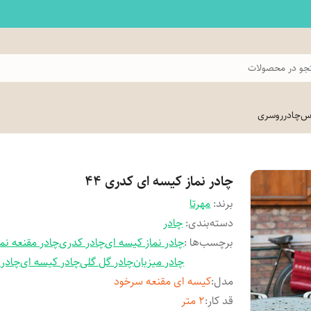
و در محصولات
اس
چادر
روسری
چادر نماز کیسه ای کدری 44
برند:
مهرتا
دسته‌بندی
:
چادر
برچسب‌ها :
چادر نماز کیسه ای
چادر کدری
چادر مقنعه نما
چادر میزبان
چادر گل گلی
چادر کیسه ای
چادر 
مدل
:
کیسه ای مقنعه سرخود
قد کار
:
2 متر