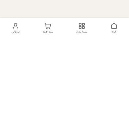
خانه
دسته‌بندی
سبد خرید
پروفایل
دسترسی سریع
تماس با ما
شکایات
درباره ما
قوانین و مقررات
سیاست حریم خصوصی