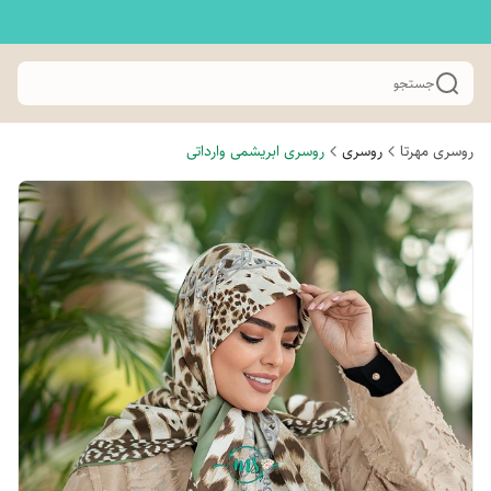
جستجو
روسری مهرتا
روسری
روسری ابریشمی وارداتی