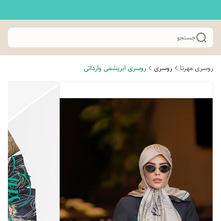
جستجو
روسری مهرتا
روسری
روسری ابریشمی وارداتی