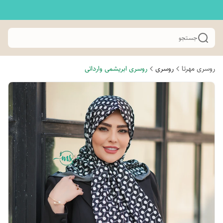
جستجو
روسری مهرتا
روسری
روسری ابریشمی وارداتی