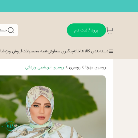
ورود / ثبت نام
جستج
دسته‌بندی کالاها
خانه
پیگیری سفارش
همه محصولات
فروش ویژه
لب
روسری مهرتا
روسری
روسری ابریشمی وارداتی