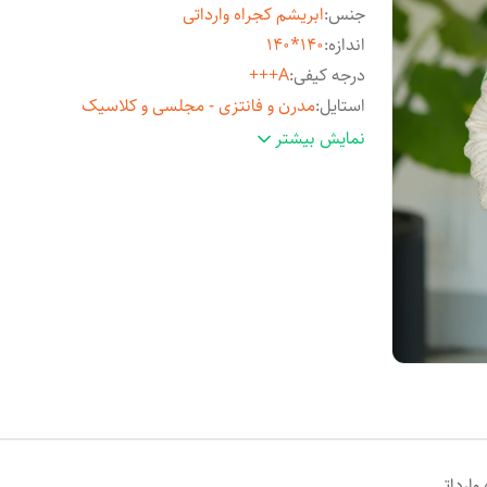
جنس
:
ابریشم کجراه وارداتی
اندازه
:
140*140
درجه کیفی
:
A+++
استایل
:
مدرن و فانتزی - مجلسی و کلاسیک
مناسب فصل
:
چهارفصل
نمایش بیشتر
مورد استفاده
:
روزمره و مهمانی
وارداتی