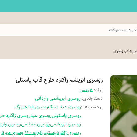
و در محصولات
اس
چادر
روسری
روسری ابریشم ژاکارد طرح قاب پاستلی
برند:
هرمس
دسته‌بندی
:
روسری ابریشمی وارداتی
برچسب‌ها :
روسری عید شیک
روسری قواره بزرگ
روسری پاستیلی
روسری عید
روسری ژاکارد طر
روسری ابریشمی
روسری مجلسی
روسری واردا
روسری ژاکارد
پاستیلی
قواره 140
روسری مهرتا