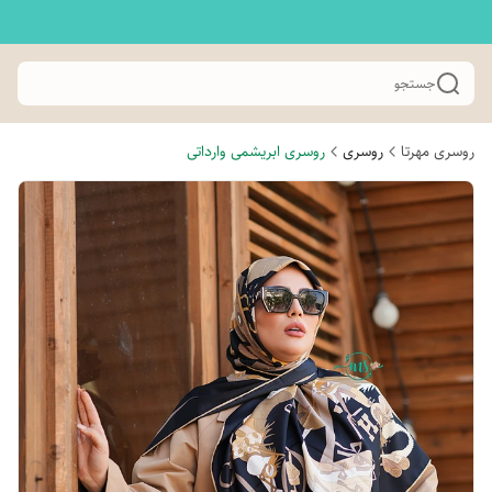
جستجو
روسری مهرتا
روسری
روسری ابریشمی وارداتی