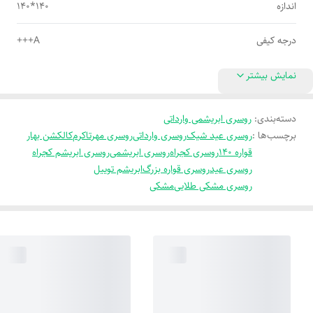
اندازه
140*140
درجه کیفی
A+++
نمایش بیشتر
دسته‌بندی
:
روسری ابریشمی وارداتی
برچسب‌ها :
روسری عید شیک
روسری وارداتی
روسری مهرتا
کرم
کالکشن بهار
قواره 140
روسری کجراه
روسری ابریشمی
روسری ابریشم کجراه
روسری عید
روسری قواره بزرگ
ابریشم توییل
روسری مشکی طلایی
مشکی