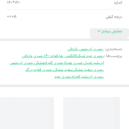
اندازه
140*140
درجه کیفی
A+++
نمایش بیشتر
دسته‌بندی
:
روسری ابریشمی وارداتی
برچسب‌ها :
روسری عید شیک
کالکشن بهار
قواره 140
روسری وارداتی
ابریشم توییل
روسری مهرتا
روسری کجراه
مشکی
روسری ابریشمی
روسری سفید مشکی
سفید مشکی
روسری قواره بزرگ
روسری ابریشم کجراه
روسری عید