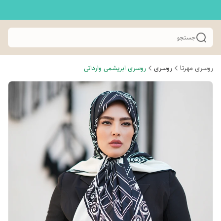
جستجو
روسری مهرتا
روسری
روسری ابریشمی وارداتی