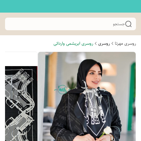
جستجو
روسری مهرتا
روسری
روسری ابریشمی وارداتی