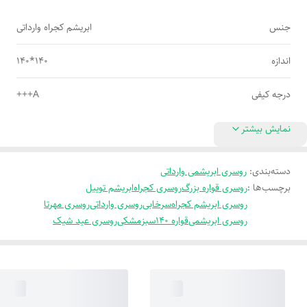
جنس
ابریشم کجراه وارداتی
اندازه
140*140
درجه کیفی
A+++
نمایش بیشتر
دسته‌بندی
:
روسری ابریشمی وارداتی
برچسب‌ها :
روسری قواره بزرگ
روسری کجراه
ابریشم توییل
روسری ابریشم کجراه
سرخابی
روسری وارداتی
روسری مهرتا
روسری ابریشمی
قواره 140
سبز
مشکی
روسری عید شیک