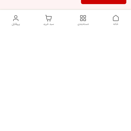
خانه
دسته‌بندی
سبد خرید
پروفایل
دسترسی سریع
تماس با ما
شکایات
درباره ما
قوانین و مقررات
سیاست حریم خصوصی
هفت روز هفته ، ۲۴ ساعت شبانه‌روز پاسخگوی شما هستیم