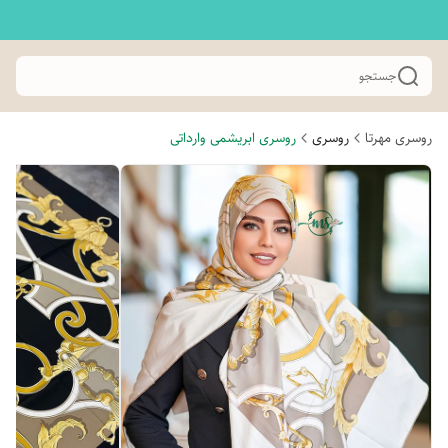
جستجو
روسری مهرتا
روسری
روسری ابریشمی وارداتی