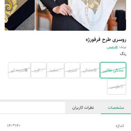
روسری طرح فرفورژه
برند:
هرمس
رنگ
مشکی طلایی
مشکی
شیری
سفید
کرم
سرمه ای
طوسی
مشخصات
نظرات کاربران
اندازه
140*140