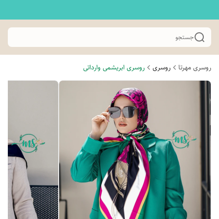
جستجو
روسری مهرتا
روسری
روسری ابریشمی وارداتی