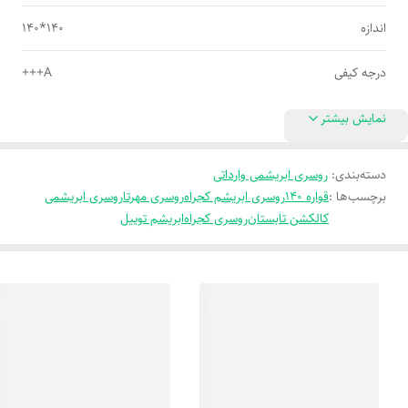
اندازه
140*140
درجه کیفی
A+++
نمایش بیشتر
دسته‌بندی
:
روسری ابریشمی وارداتی
برچسب‌ها :
قواره 140
روسری ابریشم کجراه
روسری مهرتا
روسری ابریشمی
کالکشن تابستان
روسری کجراه
ابریشم توییل