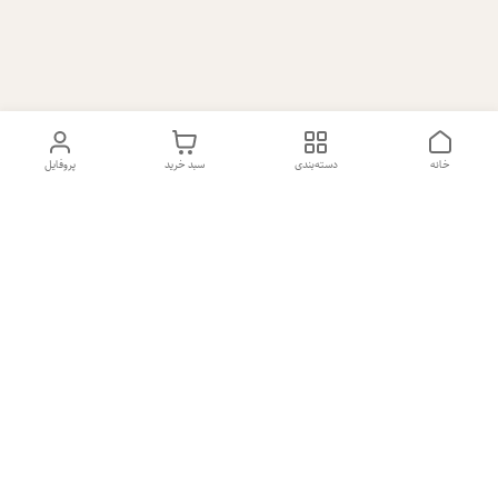
خانه
دسته‌بندی
سبد خرید
پروفایل
دسترسی سریع
تماس با ما
شکایات
درباره ما
قوانین و مقررات
سیاست حریم خصوصی