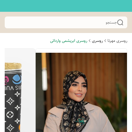
جستجو
روسری مهرتا
روسری
روسری ابریشمی وارداتی