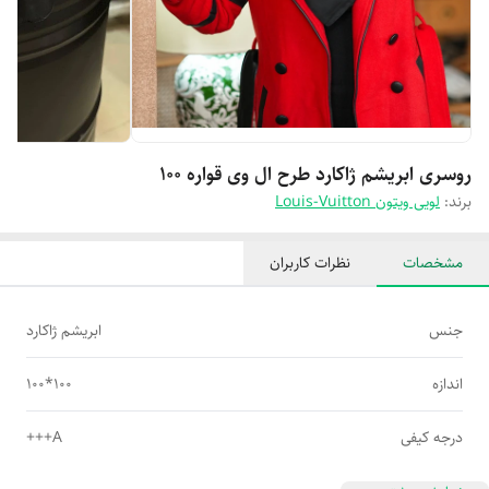
روسری ابریشم ژاکارد طرح ال وی قواره 100
برند:
لویی ویتون Louis-Vuitton
مشخصات
نظرات کاربران
جنس
ابریشم ژاکارد
اندازه
100*100
درجه کیفی
A+++