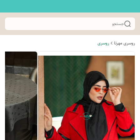
جستجو
روسری مهرتا
روسری