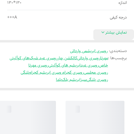
اندازه
130*130
درجه کیفی
A+++
نمایش بیشتر
دسته‌بندی
:
روسری ابریشمی وارداتی
برچسب‌ها :
مهرتا
روسری وارداتی
کالکشن بهار
روسری عید شیک
های کوآلیتی
خاص
روسری عید
ابریشم های کوآلیتی
روسری مهرتا
روسری مجلسی
روسری کجراه
روسری ابریشم کجراه
پلنگی
روسری پلنگی
سبز
ابریشم بلک
یلدا