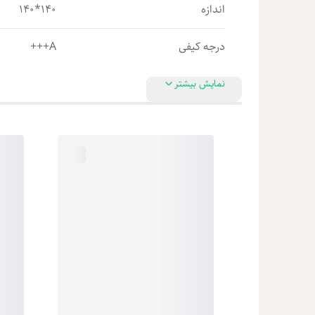
اندازه
140*140
درجه کیفی
A+++
نمایش بیشتر