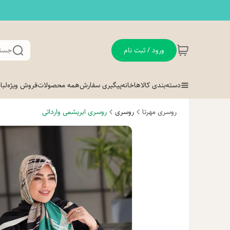
ورود / ثبت نام
جستج
دسته‌بندی کالاها
خانه
پیگیری سفارش
همه محصولات
فروش ویژه
لب
روسری مهرتا
روسری
روسری ابریشمی وارداتی