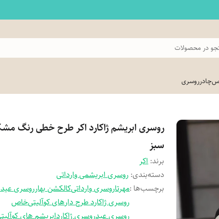
و در محصولات
اس
چادر
روسری
روسری ابریشم ژاکارد اکر طرح خطی رنگ مش
سبز
برند:
اکر
دسته‌بندی
:
روسری ابریشمی وارداتی
برچسب‌ها :
مهرتا
روسری وارداتی
کالکشن بهار
روسری عید
روسری ژاکارد طرح دار
های کوآلیتی
خاص
روسری عید
روسری ژاکارد
ابریشم های کوآلیت