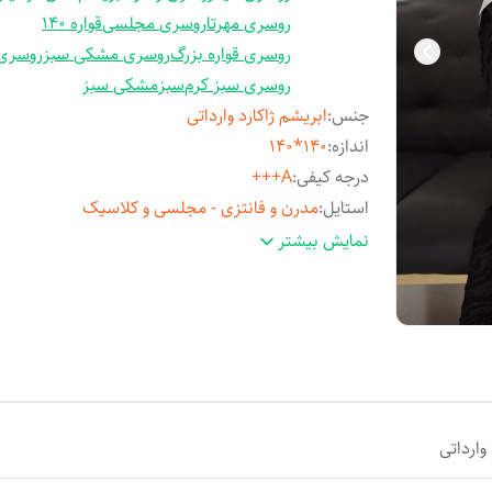
روسری مهرتا
روسری مجلسی
قواره 140
روسری قواره بزرگ
روسری مشکی سبز
روسری
روسری سبز کرم
سبز
مشکی سبز
جنس
:
ابریشم ژاکارد وارداتی
اندازه
:
140*140
درجه کیفی
:
A+++
استایل
:
مدرن و فانتزی - مجلسی و کلاسیک
مناسب فصل
:
چهارفصل
نمایش بیشتر
مورد استفاده
:
روزمره و مهمانی
وارداتی