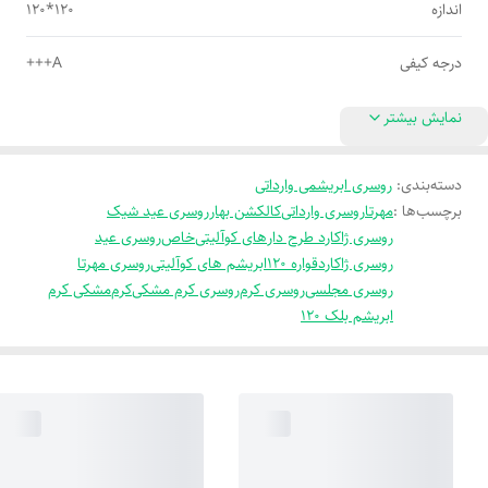
اندازه
120*120
درجه کیفی
A+++
نمایش بیشتر
دسته‌بندی
:
روسری ابریشمی وارداتی
برچسب‌ها :
مهرتا
روسری وارداتی
کالکشن بهار
روسری عید شیک
روسری ژاکارد طرح دار
های کوآلیتی
خاص
روسری عید
روسری ژاکارد
قواره 120
ابریشم های کوآلیتی
روسری مهرتا
روسری مجلسی
روسری کرم
روسری کرم مشکی
کرم
مشکی کرم
ابریشم بلک 120