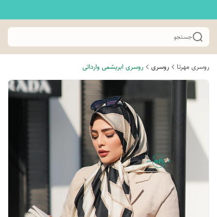
جستجو
روسری مهرتا
روسری
روسری ابریشمی وارداتی