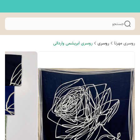
جستجو
روسری مهرتا
روسری
روسری ابریشمی وارداتی