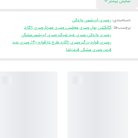
نمایش بیشتر
دسته‌بندی
:
روسری ابریشمی وارداتی
برچسب‌ها :
کالکشن بهار
روسری مجلسی
روسری مهرتا
روسری ژاکارد
روسری وارداتی
روسری عید شیک
روسری ابریشمی
مشکی
روسری قواره بزرگ
روسری ژاکارد طرح دار
قواره 140
روسری عید
قرمز
روسری مشکی قرمز
یلدا