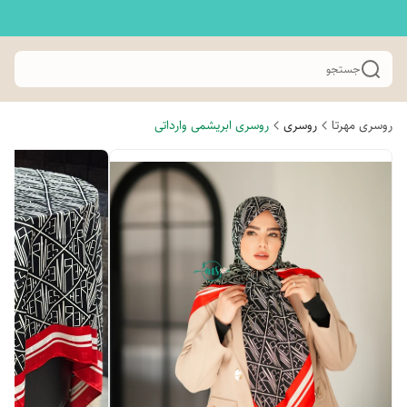
جستجو
روسری مهرتا
روسری
روسری ابریشمی وارداتی