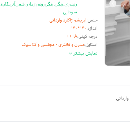
روسری رنگی رنگی
روسری ابریشمی
آبی کاربن
سرخابی
جنس
:
ابریشم ژاکارد وارداتی
اندازه
:
140*140
درجه کیفی
:
A+++
استایل
:
مدرن و فانتزی - مجلسی و کلاسیک
مناسب فصل
:
چهارفصل
نمایش بیشتر
مورد استفاده
:
روزمره و مهمانی
وارداتی