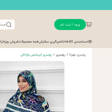
ورود / ثبت نام
جستج
دسته‌بندی کالاها
خانه
پیگیری سفارش
همه محصولات
فروش ویژه
لب
روسری مهرتا
روسری
روسری ابریشمی وارداتی