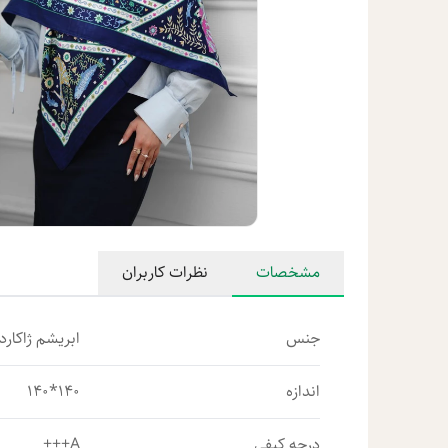
مشخصات
نظرات کاربران
جنس
ابریشم ژاکارد 
اندازه
140*140
درجه کیفی
A+++