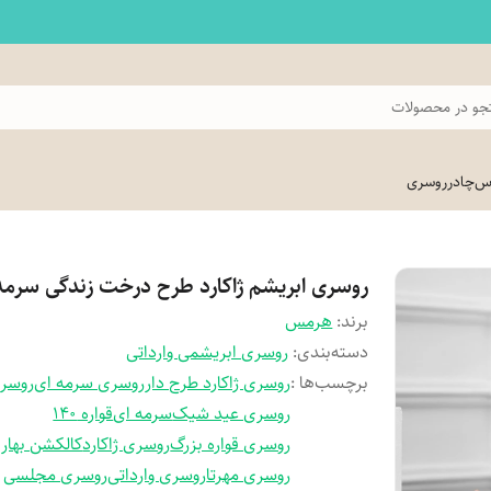
و در محصولات
اس
چادر
روسری
روسری ابریشم ژاکارد طرح درخت زندگی سرمه
برند:
هرمس
دسته‌بندی
:
روسری ابریشمی وارداتی
برچسب‌ها :
روسری ژاکارد طرح دار
روسری سرمه ای
روسری
روسری عید شیک
سرمه ای
قواره 140
روسری قواره بزرگ
روسری ژاکارد
کالکشن بهار
روسری مهرتا
روسری وارداتی
روسری مجلسی