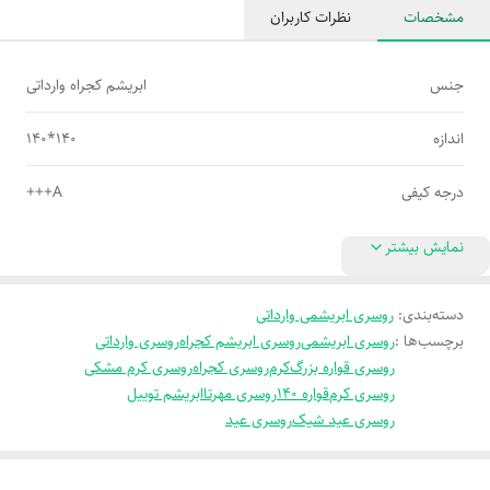
مشخصات
نظرات کاربران
جنس
ابریشم کجراه وارداتی
اندازه
140*140
درجه کیفی
A+++
نمایش بیشتر
دسته‌بندی
:
روسری ابریشمی وارداتی
برچسب‌ها :
روسری ابریشمی
روسری ابریشم کجراه
روسری وارداتی
روسری قواره بزرگ
کرم
روسری کجراه
روسری کرم مشکی
روسری کرم
قواره 140
روسری مهرتا
ابریشم توییل
روسری عید شیک
روسری عید