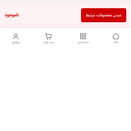
ناموجود
دیدن محصولات مرتبط
خانه
دسته‌بندی
سبد خرید
پروفایل
دسترسی سریع
تماس با ما
شکایات
درباره ما
قوانین و مقررات
سیاست حریم خصوصی