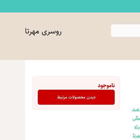
روسری مهرتا
ناموجود
دیدن محصولات مرتبط
عید
کی
اه
رتا