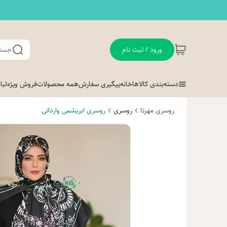
ورود / ثبت نام
جستج
دسته‌بندی کالاها
خانه
پیگیری سفارش
همه محصولات
فروش ویژه
لب
روسری مهرتا
روسری
روسری ابریشمی وارداتی