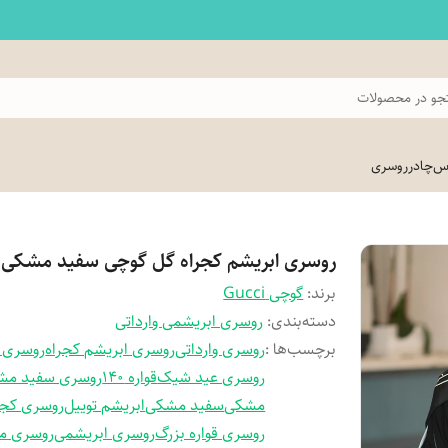
و در محصولات
اس
چادر
روسری
روسری ابریشم کجراه گل گوچی سفید مشکی
برند:
گوچی Gucci
دسته‌بندی
:
روسری ابریشمی وارداتی
برچسب‌ها :
روسری وارداتی
روسری ابریشم کجراه
روسری 
روسری عید شیک
قواره 140
روسری سفید مش
مشکی
سفید مشکی
ابریشم توییل
روسری کجر
روسری قواره بزرگ
روسری ابریشمی
روسری مه