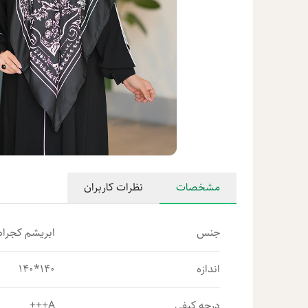
مشخصات
نظرات کاربران
جنس
ابریشم کجراه 
اندازه
140*140
درجه کیفی
A+++