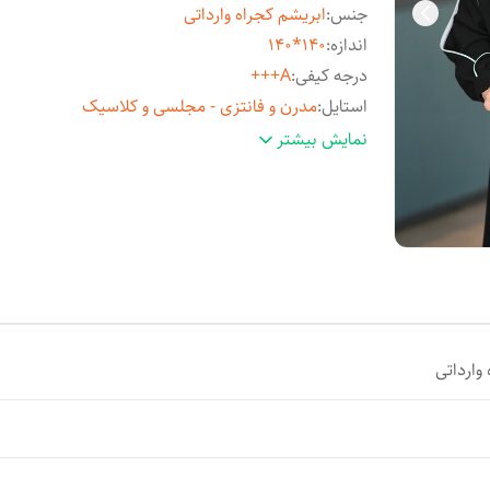
جنس
:
ابریشم کجراه وارداتی
اندازه
:
140*140
درجه کیفی
:
A+++
استایل
:
مدرن و فانتزی - مجلسی و کلاسیک
مناسب فصل
:
چهارفصل
نمایش بیشتر
مورد استفاده
:
روزمره و مهمانی
وارداتی