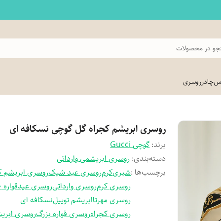
و در محصولات
اس
چادر
روسری
روسری ابریشم کجراه گل گوچی نسکافه ای
برند:
گوچی Gucci
دسته‌بندی
:
روسری ابریشمی وارداتی
برچسب‌ها :
شیری
کرم
روسری عید شیک
روسری ابریشم ک
روسری کرم
روسری وارداتی
روسری عید
قواره 140
روسری مهرتا
ابریشم توییل
نسکافه ای
روسری کجراه
روسری قواره بزرگ
روسری ابری