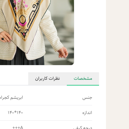
مشخصات
نظرات کاربران
جنس
ابریشم کجراه 
اندازه
140*140
درجه کیفی
A+++