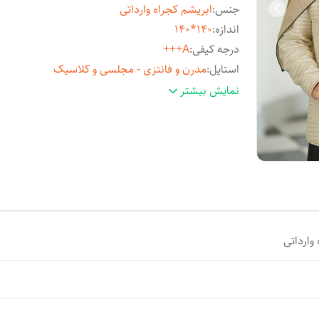
جنس
:
ابریشم کجراه وارداتی
اندازه
:
140*140
درجه کیفی
:
A+++
استایل
:
مدرن و فانتزی - مجلسی و کلاسیک
مناسب فصل
:
چهارفصل
نمایش بیشتر
مورد استفاده
:
روزمره و مهمانی
وارداتی