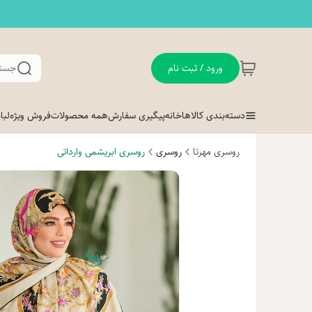
ورود / ثبت نام
جستج
دسته‌بندی کالاها
خانه
پیگیری سفارش
همه محصولات
فروش ویژه
لب
روسری مهرتا
روسری
روسری ابریشمی وارداتی