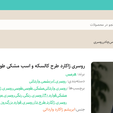
و در محصولات
اس
چادر
روسری
روسری ژاکارد طرح کالسکه و اسب مشکی طو
برند:
هرمس
دسته‌بندی
:
روسری ابریشمی وارداتی
برچسب‌ها :
روسری وارداتی
مشکی طوسی
طوسی
روسری ژا
مشکی
قواره 140
روسری رنگی رنگی
روسری مهر
روسری ژاکارد طرح دار
روسری قواره بزرگ
روز 
جنس
:
ابریشم ژاکارد وارداتی