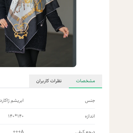
مشخصات
نظرات کاربران
جنس
ابریشم ژاکارد 
اندازه
140*140
درجه کیفی
A+++