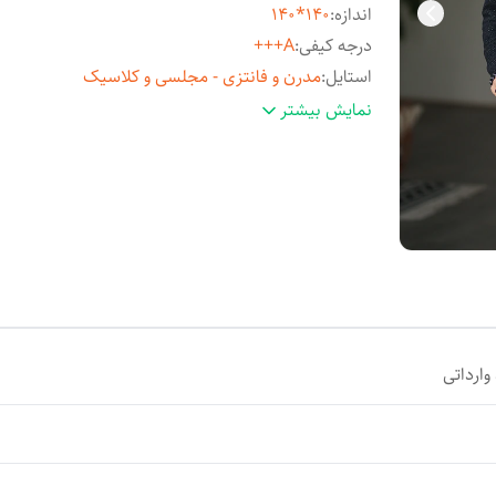
اندازه
:
140*140
درجه کیفی
:
A+++
استایل
:
مدرن و فانتزی - مجلسی و کلاسیک
مناسب فصل
:
چهارفصل
نمایش بیشتر
مورد استفاده
:
روزمره و مهمانی
وارداتی