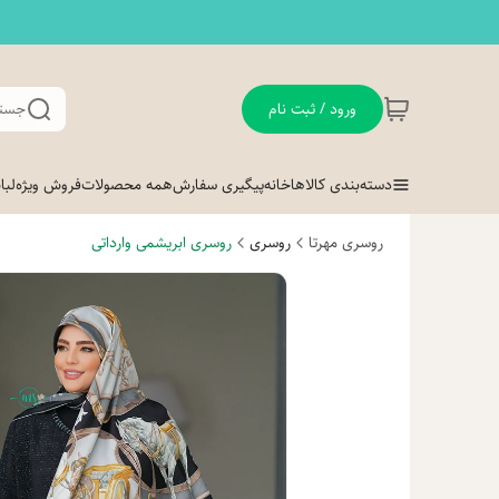
ورود / ثبت نام
جستج
دسته‌بندی کالاها
خانه
پیگیری سفارش
همه محصولات
فروش ویژه
لب
روسری مهرتا
روسری
روسری ابریشمی وارداتی