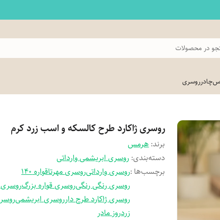
و در محصولات
اس
چادر
روسری
روسری ژاکارد طرح کالسکه و اسب زرد کرم
برند:
هرمس
دسته‌بندی
:
روسری ابریشمی وارداتی
برچسب‌ها :
روسری وارداتی
روسری مهرتا
قواره 140
روسری رنگی رنگی
روسری قواره بزرگ
روسری ژ
روسری ژاکارد طرح دار
روسری ابریشمی
روسری
زرد
روز مادر