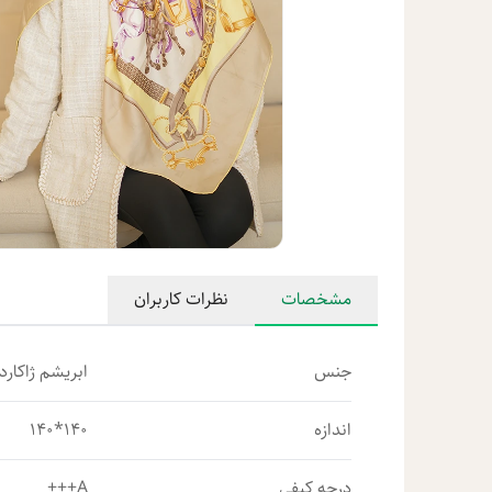
مشخصات
نظرات کاربران
جنس
ابریشم ژاکارد 
اندازه
140*140
درجه کیفی
A+++