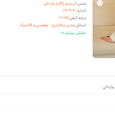
جنس
:
ابریشم ژاکارد وارداتی
اندازه
:
140*140
درجه کیفی
:
A+++
استایل
:
مدرن و فانتزی - مجلسی و کلاسیک
مناسب فصل
:
چهارفصل
نمایش بیشتر
مورد استفاده
:
روزمره و مهمانی
وارداتی