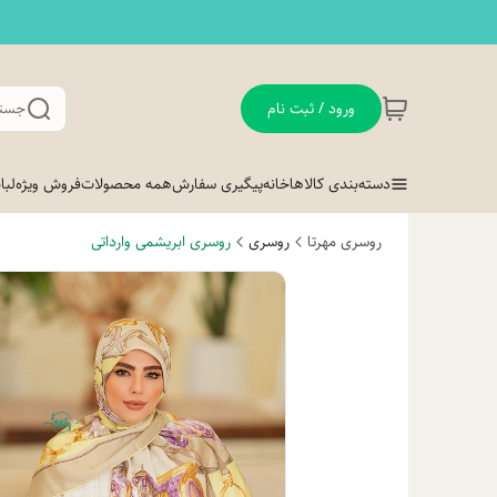
ورود / ثبت نام
جستج
دسته‌بندی کالاها
خانه
پیگیری سفارش
همه محصولات
فروش ویژه
لب
روسری مهرتا
روسری
روسری ابریشمی وارداتی