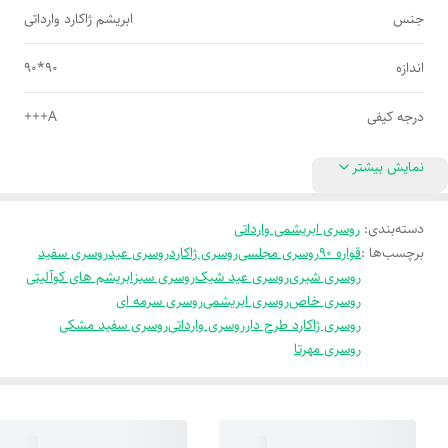
جنس
ابریشم ژاکارد وارداتی
اندازه
90*90
درجه کیفی
A+++
نمایش بیشتر
دسته‌بندی
:
روسری ابریشمی وارداتی
برچسب‌ها :
قواره 90
روسری مجلسی
روسری ژاکارد
روسری عید
روسری سفید
روسری شیری
روسری عید شیک
روسری سبز
ابریشم های کوآلیتی
روسری خاص
روسری ابریشمی
روسری سرمه ای
روسری ژاکارد طرح دار
روسری وارداتی
روسری سفید مشکی
روسری مهرتا