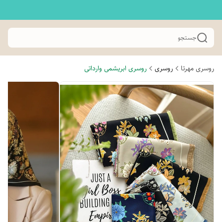
جستجو
روسری مهرتا
روسری
روسری ابریشمی وارداتی