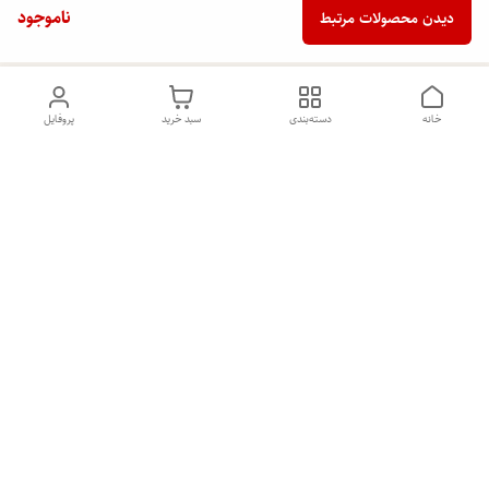
ناموجود
دیدن محصولات مرتبط
خانه
دسته‌بندی
سبد خرید
پروفایل
دسترسی سریع
تماس با ما
شکایات
درباره ما
قوانین و مقررات
سیاست حریم خصوصی