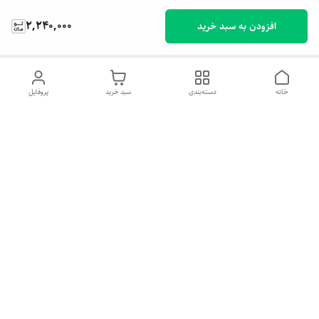
2,240,000
افزودن به سبد خرید
خانه
دسته‌بندی
سبد خرید
پروفایل
دسترسی سریع
تماس با ما
شکایات
درباره ما
قوانین و مقررات
سیاست حریم خصوصی