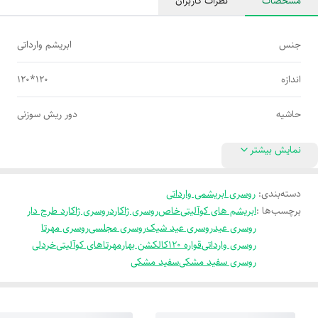
مشخصات
نظرات کاربران
جنس
ابریشم وارداتی
اندازه
120*120
حاشیه
دور ریش سوزنی
نمایش بیشتر
دسته‌بندی
:
روسری ابریشمی وارداتی
برچسب‌ها :
ابریشم های کوآلیتی
خاص
روسری ژاکارد
روسری ژاکارد طرح دار
روسری عید
روسری عید شیک
روسری مجلسی
روسری مهرتا
روسری وارداتی
قواره 120
کالکشن بهار
مهرتا
های کوآلیتی
خردلی
روسری سفید مشکی
سفید مشکی