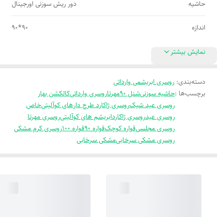
حاشیه
دور ریش سوزنی اورجینال
اندازه
90*90
نمایش بیشتر
دسته‌بندی
:
روسری ابریشمی وارداتی
برچسب‌ها :
حاشیه سوزنی
شنل 90
مهرتا
روسری وارداتی
کالکشن بهار
روسری عید شیک
روسری ژاکارد طرح دار
های کوآلیتی
خاص
روسری عید
روسری ژاکارد
ابریشم های کوآلیتی
روسری مهرتا
روسری مجلسی
قواره کوچک
قواره 90
قواره 100
روسری کرم مشکی
روسری مشکی سرخابی
مشکی سرخابی