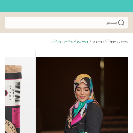
جستجو
روسری مهرتا
روسری
روسری ابریشمی وارداتی