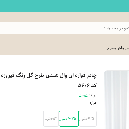
و در محصولات
اس
چادر
روسری
چادر قواره ای وال هندی طرح گل رنگ فیروزه 
کد 5606
برند:
مهرتا
قواره
4.5 متر
4.75 متر
5 متر