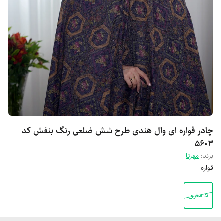
چادر قواره ای وال هندی طرح شش ضلعی رنگ بنفش کد
5603
برند:
مهرتا
قواره
5 متری